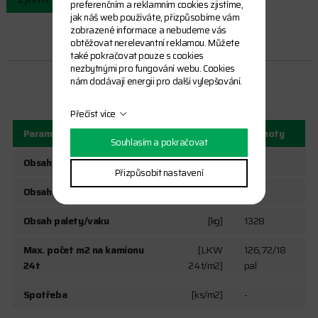
preferenčním a reklamním cookies zjistíme,
jak náš web používáte, přizpůsobíme vám
zobrazené informace a nebudeme vás
obtěžovat nerelevantní reklamou. Můžete
také pokračovat pouze s cookies
nezbytnými pro fungování webu. Cookies
nám dodávají energii pro další vylepšování.
DETAILNÍ POPIS
Přečíst více
Parametry
Jednotky
Hodnoty
Souhlasím a pokračovat
Obsah palety/vaku
[ks]
320
Přizpůsobit nastavení
Obsah palety/vaku
[m2]
7,04
Obsah palety/vaku
[kg]
1328
Max. počet m2 na kamionu
[LKW
126,72/18
24t
24t/m2]
pal
Spotřeba
[ks/m2]
-