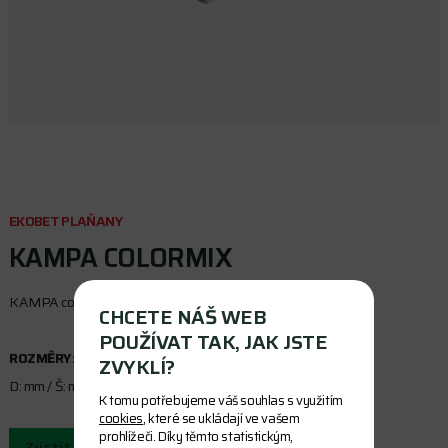
EKOBET PLAŇANY
KAMPA COLORMIX
KAMPA colormix. Výška 80 mm.
CHCETE NÁŠ WEB
POUŽÍVAT TAK, JAK JSTE
ROZMĚRY:
ZVYKLÍ?
D: mm / Š: mm / V: mm
K tomu potřebujeme váš souhlas s využitím
cookies
, které se ukládají ve vašem
prohlížeči. Díky těmto statistickým,
Zjistit cenu