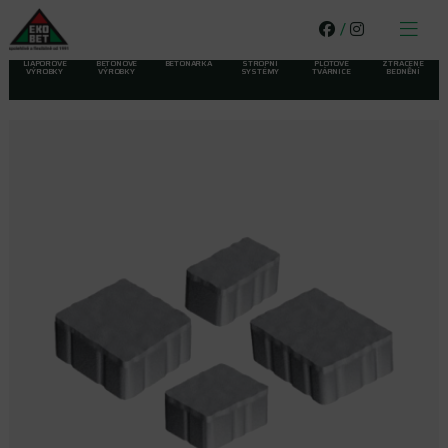
/
LIAPOROVÉ
BETONOVÉ
BETONÁRKA
STROPNÍ
PLOTOVÉ
ZTRACENÉ
VÝROBKY
VÝROBKY
SYSTÉMY
TVÁRNICE
BEDNĚNÍ