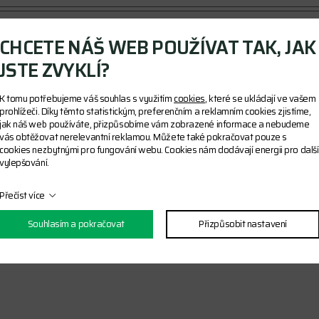
CHCETE NÁŠ WEB POUŽÍVAT TAK, JAK
JSTE ZVYKLÍ?
K tomu potřebujeme váš souhlas s využitím
cookies
, které se ukládají ve vašem
prohlížeči. Díky těmto statistickým, preferenčním a reklamním cookies zjistíme,
jak náš web používáte, přizpůsobíme vám zobrazené informace a nebudeme
vás obtěžovat nerelevantní reklamou. Můžete také pokračovat pouze s
cookies nezbytnými pro fungování webu. Cookies nám dodávají energii pro další
vylepšování.
Přečíst více
Souhlasím a pokračovat
Přizpůsobit nastavení