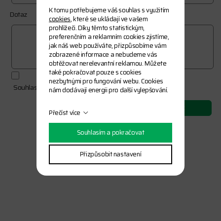
K tomu potřebujeme váš souhlas s využitím
Dotaz
cookies
, které se ukládají ve vašem
prohlížeči. Díky těmto statistickým,
preferenčním a reklamním cookies zjistíme,
jak náš web používáte, přizpůsobíme vám
zobrazené informace a nebudeme vás
obtěžovat nerelevantní reklamou. Můžete
také pokračovat pouze s cookies
nezbytnými pro fungování webu. Cookies
Souhlasím se zásadami ochrany
osobních údajů
nám dodávají energii pro další vylepšování.
odeslat
Přečíst více
Souhlasím a pokračovat
Přizpůsobit nastavení