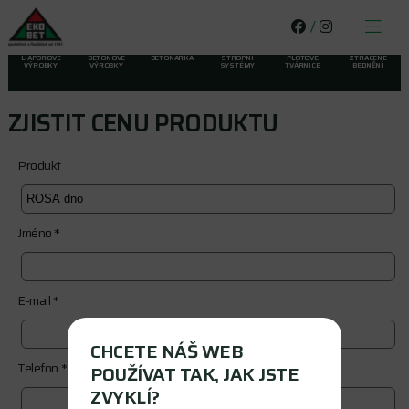
/
LIAPOROVÉ
BETONOVÉ
BETONÁRKA
STROPNÍ
PLOTOVÉ
ZTRACENÉ
VÝROBKY
VÝROBKY
SYSTÉMY
TVÁRNICE
BEDNĚNÍ
ZJISTIT CENU PRODUKTU
Produkt
Jméno *
E-mail *
CHCETE NÁŠ WEB
Telefon *
POUŽÍVAT TAK, JAK JSTE
ZVYKLÍ?